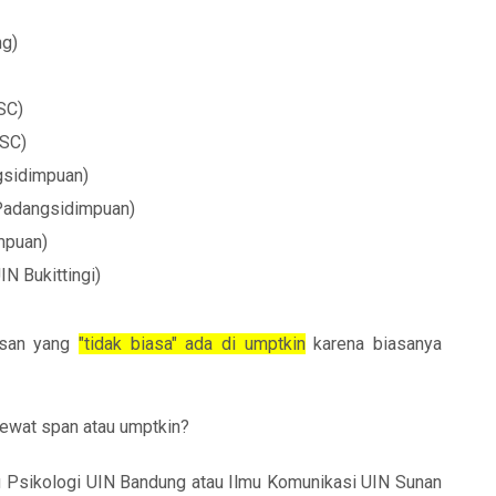
ng)
SC)
SSC)
gsidimpuan)
 Padangsidimpuan)
mpuan)
IN Bukittingi)
rusan yang
"tidak biasa" ada di umptkin
karena biasanya
 lewat span atau umptkin?
 Psikologi UIN Bandung atau Ilmu Komunikasi UIN Sunan