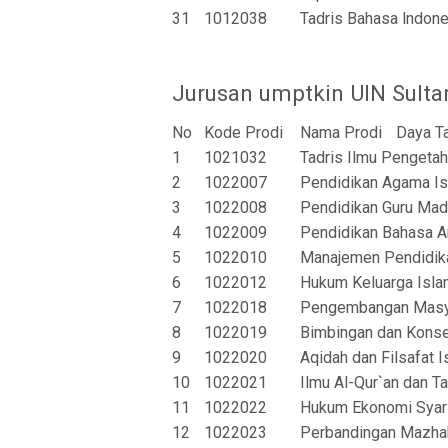
31
1012038
Tadris Bahasa lndone
Jurusan umptkin UIN Sulta
No
Kode Prodi
Nama Prodi
Daya T
1
1021032
Tadris Ilmu Pengeta
2
1022007
Pendidikan Agama I
3
1022008
Pendidikan Guru Madr
4
1022009
Pendidikan Bahasa A
5
1022010
Manajemen Pendidik
6
1022012
Hukum Keluarga Isla
7
1022018
Pengembangan Masya
8
1022019
Bimbingan dan Konse
9
1022020
Aqidah dan Filsafat 
10
1022021
Ilmu Al-Qur`an dan Ta
11
1022022
Hukum Ekonomi Syari
12
1022023
Perbandingan Mazha