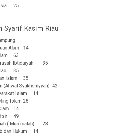
sia
25
n Syarif Kasim Riau
ampung
huan Alam
14
slam
63
asah Ibtidaiyah
35
rab
35
an Islam
35
m (Ahwal Syakhshiyyah)
42
rakat Islam
14
ling Islam
28
Islam
14
fsir
49
ah ( Mua`malah)
28
b dan Hukum
14