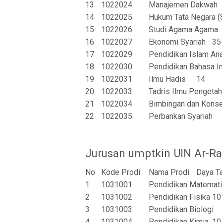
13
1022024
Manajemen Dakwah
14
1022025
Hukum Tata Negara (
15
1022026
Studi Agama Agama
16
1022027
Ekonomi Syariah
35
17
1022029
Pendidikan Islam Ana
18
1022030
Pendidikan Bahasa I
19
1022031
Ilmu Hadis
14
20
1022033
Tadris Ilmu Pengetah
21
1022034
Bimbingan dan Konse
22
1022035
Perbankan Syariah
Jurusan umptkin UIN Ar-R
No
Kode Prodi
Nama Prodi
Daya T
1
1031001
Pendidikan Matemat
2
1031002
Pendidikan Fisika
10
3
1031003
Pendidikan Biologi
4
1031004
Pendidikan Kimia
10