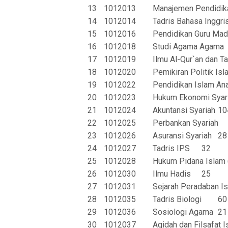
13
1012013
Manajemen Pendidik
14
1012014
Tadris Bahasa Inggri
15
1012016
Pendidikan Guru Madr
16
1012018
Studi Agama Agama
17
1012019
Ilmu Al-Qur`an dan Ta
18
1012020
Pemikiran Politik Isl
19
1012022
Pendidikan Islam Ana
20
1012023
Hukum Ekonomi Syari
21
1012024
Akuntansi Syariah
10
22
1012025
Perbankan Syariah
23
1012026
Asuransi Syariah
28
24
1012027
Tadris IPS
32
25
1012028
Hukum Pidana Islam 
26
1012030
Ilmu Hadis
25
27
1012031
Sejarah Peradaban I
28
1012035
Tadris Biologi
60
29
1012036
Sosiologi Agama
21
30
1012037
Aqidah dan Filsafat 