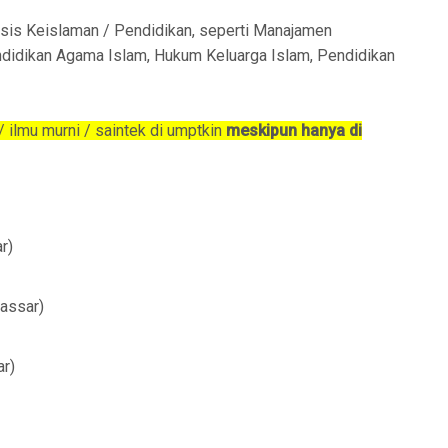
asis Keislaman / Pendidikan, seperti Manajamen
ndidikan Agama Islam, Hukum Keluarga Islam, Pendidikan
/ ilmu murni / saintek di umptkin
meskipun hanya di
r)
assar)
r)