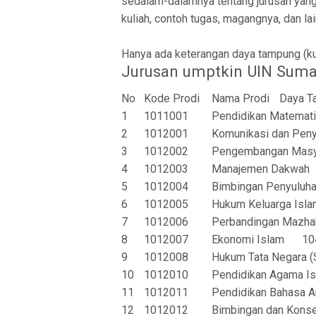
sedalam-dalamnya tentang jurusan yang a
kuliah, contoh tugas, magangnya, dan lai
Hanya ada keterangan daya tampung (ku
Jurusan umptkin UIN Suma
No
Kode Prodi
Nama Prodi
Daya T
1
1011001
Pendidikan Matemat
2
1012001
Komunikasi dan Peny
3
1012002
Pengembangan Masya
4
1012003
Manajemen Dakwah
5
1012004
Bimbingan Penyuluha
6
1012005
Hukum Keluarga Isla
7
1012006
Perbandingan Mazha
8
1012007
Ekonomi Islam
10
9
1012008
Hukum Tata Negara (
10
1012010
Pendidikan Agama I
11
1012011
Pendidikan Bahasa A
12
1012012
Bimbingan dan Konse