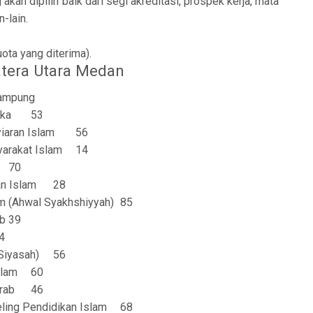
kan dipilih baik dari segi akreditasi, prospek kerja, mata
n-lain.
ota yang diterima).
tera Utara Medan
ampung
ika
53
iaran Islam
56
rakat Islam
14
70
n Islam
28
m (Ahwal Syakhshiyyah)
85
b
39
4
Siyasah)
56
slam
60
rab
46
ling Pendidikan Islam
68