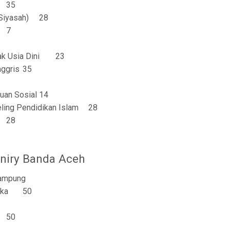
35
Siyasah)
28
7
k Usia Dini
23
nggris
35
uan Sosial
14
ling Pendidikan Islam
28
28
aniry Banda Aceh
ampung
ika
50
50