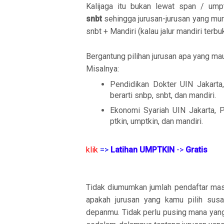
Kalijaga itu bukan lewat span / um
snbt
sehingga jurusan-jurusan yang mur
snbt + Mandiri (kalau jalur mandiri terb
Bergantung pilihan jurusan apa yang mau 
Misalnya:
Pendidikan Dokter UIN Jakarta
berarti snbp, snbt, dan mandiri.
Ekonomi Syariah UIN Jakarta, PA
ptkin, umptkin, dan mandiri.
klik
=>
Latihan UMPTKIN
->
Gratis
Tidak diumumkan jumlah pendaftar mas
apakah jurusan yang kamu pilih su
depanmu. Tidak perlu pusing mana yang