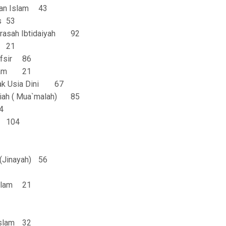
an Islam
43
s
53
asah Ibtidaiyah
92
21
fsir
86
am
21
k Usia Dini
67
ah ( Mua`malah)
85
4
104
(Jinayah)
56
slam
21
Islam
32