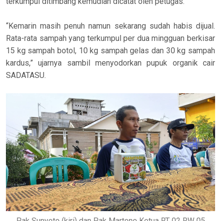
terkumpul ditimbang kemudian dicatat oleh petugas.
“Kemarin masih penuh namun sekarang sudah habis dijual.
Rata-rata sampah yang terkumpul per dua mingguan berkisar
15 kg sampah botol, 10 kg sampah gelas dan 30 kg sampah
kardus,” ujarnya sambil menyodorkan pupuk organik cair
SADATASU.
Pak Sunyoto (kiri) dan Pak Martono Ketua RT 02 RW 05