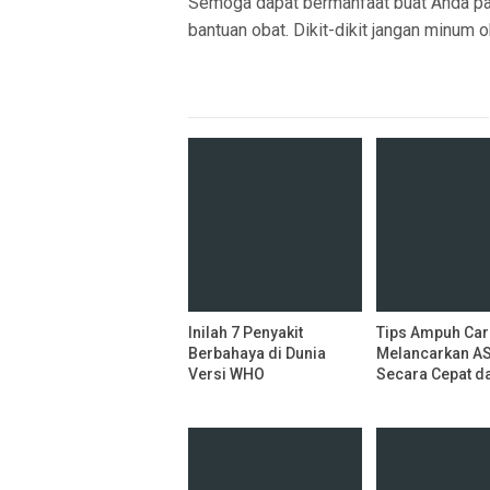
Semoga dapat bermanfaat buat Anda par
bantuan obat. Dikit-dikit jangan minum o
Inilah 7 Penyakit
Tips Ampuh Car
Berbahaya di Dunia
Melancarkan AS
Versi WHO
Secara Cepat d