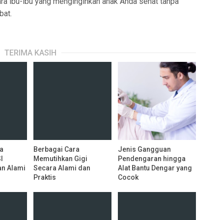
a ibu-ibu yang menginginkan anak Anda sehat tanpa
bat.
TERIMA KASIH
a
Berbagai Cara
Jenis Gangguan
I
Memutihkan Gigi
Pendengaran hingga
an Alami
Secara Alami dan
Alat Bantu Dengar yang
Praktis
Cocok