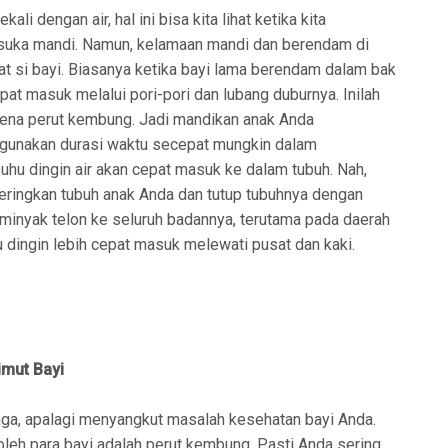
i dengan air, hal ini bisa kita lihat ketika kita
 suka mandi. Namun, kelamaan mandi dan berendam di
at si bayi. Biasanya ketika bayi lama berendam dalam bak
at masuk melalui pori-pori dan lubang duburnya. Inilah
kena perut kembung. Jadi mandikan anak Anda
 gunakan durasi waktu secepat mungkin dalam
hu dingin air akan cepat masuk ke dalam tubuh. Nah,
 keringkan tubuh anak Anda dan tutup tubuhnya dengan
minyak telon ke seluruh badannya, terutama pada daerah
u dingin lebih cepat masuk melewati pusat dan kaki.
imut Bayi
 jaga, apalagi menyangkut masalah kesehatan bayi Anda.
oleh para bayi adalah perut kembung. Pasti Anda sering