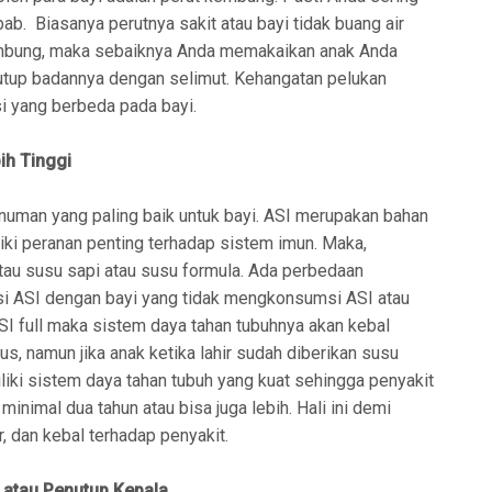
ab. Biasanya perutnya sakit atau bayi tidak buang air
kembung, maka sebaiknya Anda memakaikan anak Anda
nutup badannya dengan selimut. Kehangatan pelukan
 yang berbeda pada bayi.
ih Tinggi
man yang paling baik untuk bayi. ASI merupakan bahan
liki peranan penting terhadap sistem imun. Maka,
atau susu sapi atau susu formula. Ada perbedaan
 ASI dengan bayi yang tidak mengkonsumsi ASI atau
I full maka sistem daya tahan tubuhnya akan kebal
us, namun jika anak ketika lahir sudah diberikan susu
liki sistem daya tahan tubuh yang kuat sehingga penyakit
nimal dua tahun atau bisa juga lebih. Hali ini demi
r, dan kebal terhadap penyakit.
 atau Penutup Kepala